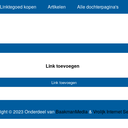
Linktegoed kopen
Artikelen
Alle dochterpagina's
Link toevoegen
Link toevoegen
ight © 2023 Onderdeel van
BaakmanMedia
&
Vrolijk Internet S